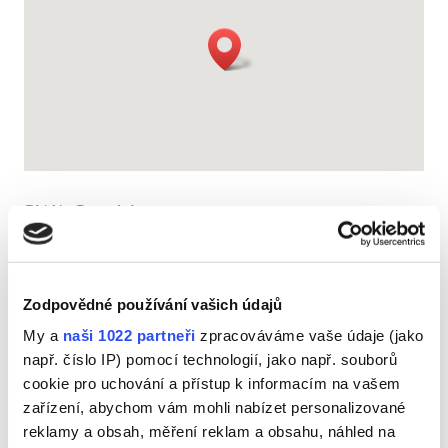
RWA Czechia s.r.o.
č.p. 1182, 273 51 Unhošť, Česká republika
IČ:
49286854
Zodpovědné používání vašich údajů
DIČ:
CZ49286854
Číslo účtu:
5080132718/5500
My a
naši 1022 partneři
zpracováváme vaše údaje (jako
E-mail:
info@rwa-sro.cz
např. číslo IP) pomocí technologií, jako např. souborů
Datová schránka:
rksqccm
cookie pro uchování a přístup k informacím na vašem
GPS:
50.0999325N, 14.1376561E
zařízení, abychom vám mohli nabízet personalizované
reklamy a obsah, měření reklam a obsahu, náhled na