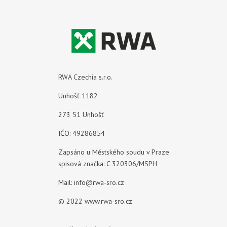
RWA Czechia s.r.o.
Unhošť 1182
273 51 Unhošť
IČO: 49286854
Zapsáno u Městského soudu v Praze
spisová značka: C 320306/MSPH
Mail:
info@rwa-sro.cz
© 2022
www.rwa-sro.cz