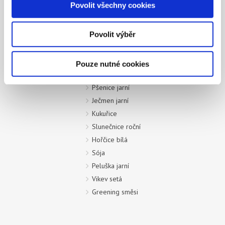
Povolit všechny cookies
získali v důsledku toho, že používáte jejich služby.
OSIVA
Povolit výběr
Pšenice ozimá
Ječmen ozimý
Tritikale ozimé
Pouze nutné cookies
Řepka ozimá
Pšenice jarní
Ječmen jarní
Kukuřice
Slunečnice roční
Hořčice bílá
Sója
Peluška jarní
Vikev setá
Greening směsi