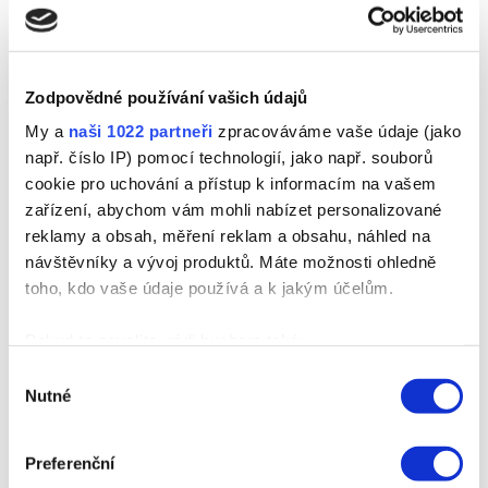
produkty
(
příbalový leták v odkazu
):
Zodpovědné používání vašich údajů
Dusíkatá hnojiva
Hnojiva NPK
My a
naši 1022 partneři
zpracováváme vaše údaje (jako
LOVODAM 30
FOSMAG
např. číslo IP) pomocí technologií, jako např. souborů
LOVODASA 25+12S
cookie pro uchování a přístup k informacím na vašem
zařízení, abychom vám mohli nabízet personalizované
LOVODASA 26+13S
reklamy a obsah, měření reklam a obsahu, náhled na
LOVOFERT CN 15
návštěvníky a vývoj produktů. Máte možnosti ohledně
toho, kdo vaše údaje používá a k jakým účelům.
LOVOFERT LAD 27
LOVOFERT LAS
Pokud to povolíte, rádi bychom také:
24+6S
Shromažďovali informace o vaší geografické poloze,
Výběr
Nutné
které mohou být přesné na několik metrů
LOVOFERT LAV 27
souhlasu
Identifikovali vaše zařízení pomocí aktivního
LOVOGRAN
skenování pro konkrétní charakteristiky (otisk prstu)
Preferenční
Zjistěte více o tom, jak zpracováváme vaše osobní