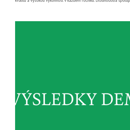
kvalitu a vysokou výkonnost v každém ročníku. Dlouhodobá spolup