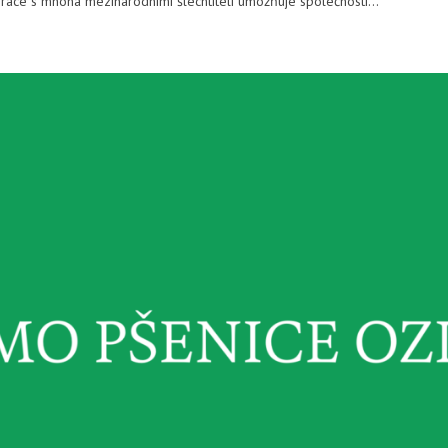
ráce s mnoha mezinárodními šlechtiteli umožňuje společnosti...