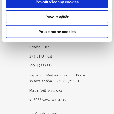
Povolit všechny cookies
získali v důsledku toho, že používáte jejich služby.
Povolit výběr
Pouze nutné cookies
RWA Czechia s.r.o.
Unhošť 1182
273 51 Unhošť
IČO: 49286854
Zapsáno u Městského soudu v Praze
spisová značka: C 320306/MSPH
Mail:
info@rwa-sro.cz
© 2022
www.rwa-sro.cz
Kontaktujte nás