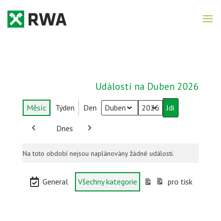
Události na Duben 2026
Měsíc
Týden
Den
Měsíc
Rok
Dnes
Předchozí
Další
Na toto období nejsou naplánovány žádné události.
Kategorie
General
Všechny kategorie
pro tisk
Zobrazení