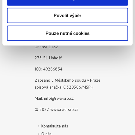
získali v důsledku toho, že používáte jejich služby.
Povolit výběr
Pouze nutné cookies
RWA Czechia s.r.o.
Unhošť 1182
273 51 Unhošť
IČO: 49286854
Zapsáno u Městského soudu v Praze
spisová značka: C 320306/MSPH
Mail:
info@rwa-sro.cz
© 2022
www.rwa-sro.cz
Kontaktujte nás
O nás