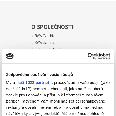
O SPOLEČNOSTI
RWA Czechia
RWA skupina
Dokumenty ke stažení
Elektronický systém oznamování
HNOJIVA
Zodpovědné používání vašich údajů
My a
naši 1022 partneři
zpracováváme vaše údaje (jako
OCHRANA ROSTLIN
např. číslo IP) pomocí technologií, jako např. souborů
cookie pro uchování a přístup k informacím na vašem
AKTUALITY
zařízení, abychom vám mohli nabízet personalizované
reklamy a obsah, měření reklam a obsahu, náhled na
návštěvníky a vývoj produktů. Máte možnosti ohledně