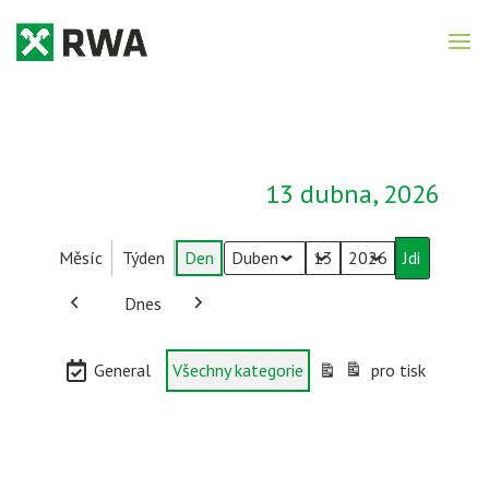
13 dubna, 2026
Měsíc
Týden
Den
Měsíc
Den
Rok
Dnes
Předchozí
Další
Kategorie
General
Všechny kategorie
pro tisk
Zobrazení