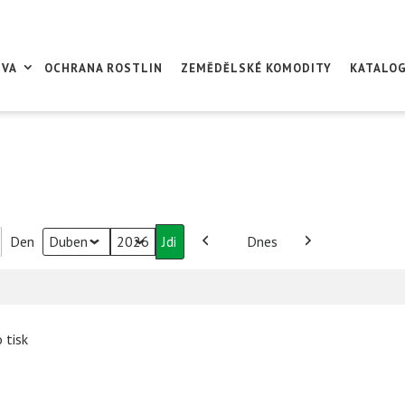
IVA
OCHRANA ROSTLIN
ZEMĚDĚLSKÉ KOMODITY
KATALO
Den
Dnes
Měsíc
Rok
Předchozí
Další
o tisk
í