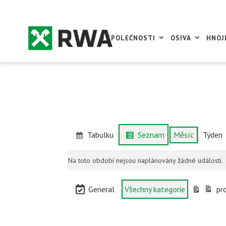
O SPOLEČNOSTI
OSIVA
HNOJ
Tabulku
Seznam
Měsíc
Týden
Zobrazit
Zobrazit
jako
jako
Na toto období nejsou naplánovány žádné události.
Kategorie
General
Všechny kategorie
pr
Zobrazen