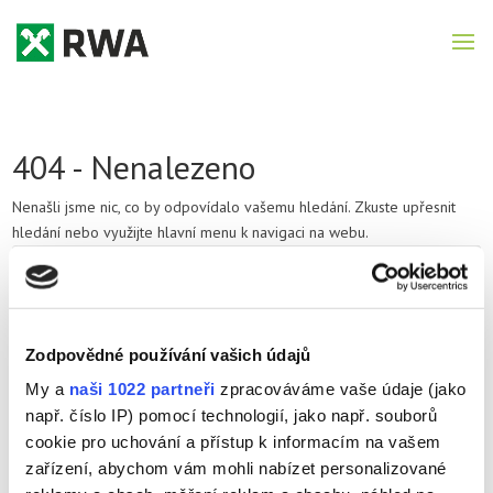
404 - Nenalezeno
Nenašli jsme nic, co by odpovídalo vašemu hledání. Zkuste upřesnit
hledání nebo využijte hlavní menu k navigaci na webu.
Nejnovější příspěvky
Zodpovědné používání vašich údajů
AKCE POR
My a
naši 1022 partneři
zpracováváme vaše údaje (jako
Ozimé obiloviny 2026
např. číslo IP) pomocí technologií, jako např. souborů
Katalog řepka ozimá 2026
cookie pro uchování a přístup k informacím na vašem
Brožura Exkluzivních přípravků RWA Czechia
zařízení, abychom vám mohli nabízet personalizované