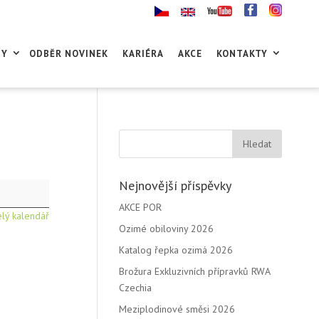
GY
ODBĚR NOVINEK
KARIÉRA
AKCE
KONTAKTY
Nejnovější příspěvky
AKCE POR
elý kalendář
Ozimé obiloviny 2026
Katalog řepka ozimá 2026
Brožura Exkluzivních přípravků RWA
Czechia
Meziplodinové směsi 2026