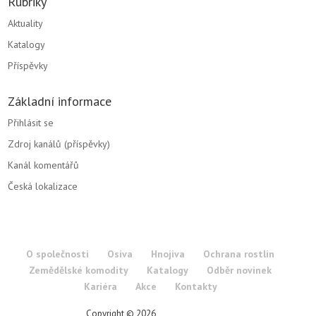
Rubriky
Aktuality
Katalogy
Příspěvky
Základní informace
Přihlásit se
Zdroj kanálů (příspěvky)
Kanál komentářů
Česká lokalizace
O společnosti
Osiva
Hnojiva
Ochrana rostlin
Zemědělské komodity
Katalogy
Odběr novinek
Kariéra
Akce
Kontakty
Copyright © 2026
RWA Czechia s.r.o.