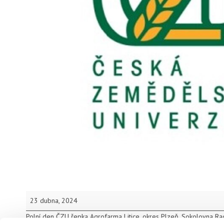
ČZU
23 dubna, 2024
Řepka
Polní den ČZU řepka Agrofarma Litice, okres Plzeň. Sokolovna Ra
Agrofarma