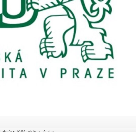
dobyčice. RWA odrůda - Austin.