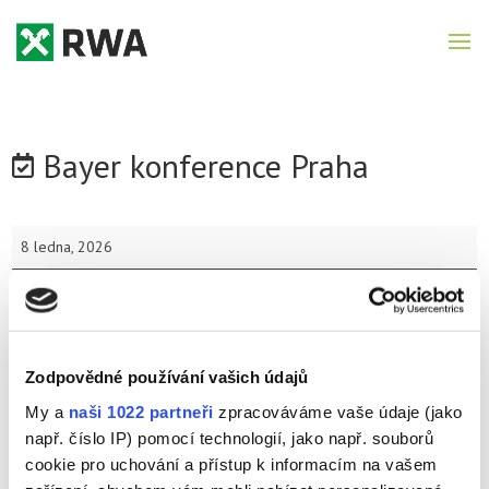
Bayer konference Praha
Bayer
8 ledna, 2026
konference
Zobrazit celý kalendář
Praha
Zodpovědné používání vašich údajů
Nejnovější příspěvky
My a
naši 1022 partneři
zpracováváme vaše údaje (jako
AKCE POR
např. číslo IP) pomocí technologií, jako např. souborů
Ozimé obiloviny 2026
cookie pro uchování a přístup k informacím na vašem
Katalog řepka ozimá 2026