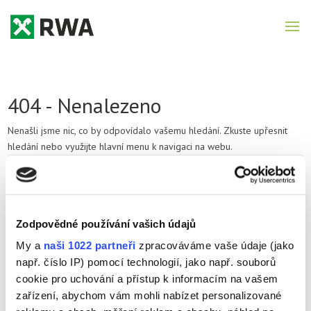
404 - Nenalezeno
Nenašli jsme nic, co by odpovídalo vašemu hledání. Zkuste upřesnit
hledání nebo využijte hlavní menu k navigaci na webu.
Nejnovější příspěvky
Zodpovědné používání vašich údajů
AKCE POR
My a
naši 1022 partneři
zpracováváme vaše údaje (jako
Ozimé obiloviny 2026
např. číslo IP) pomocí technologií, jako např. souborů
Katalog řepka ozimá 2026
cookie pro uchování a přístup k informacím na vašem
Brožura Exkluzivních přípravků RWA Czechia
zařízení, abychom vám mohli nabízet personalizované